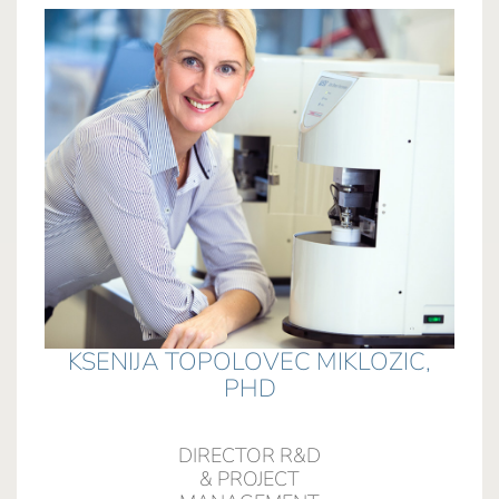
Ks
integra
energy
KSENIJA TOPOLOVEC MIKLOZIC,
She has
PHD
unive
the Tr
the ne
DIRECTOR R&D
& PROJECT